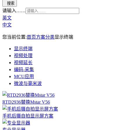
请输入……
英文
中文
您当前位置:
首页
方案分类
显示终端
显示终端
视频处理
视频延长
编码-采集
MCU应用
微波与毫米波
RTD2936替换Mstar V56
手机后摄自拍显示屏方案
专业显示器