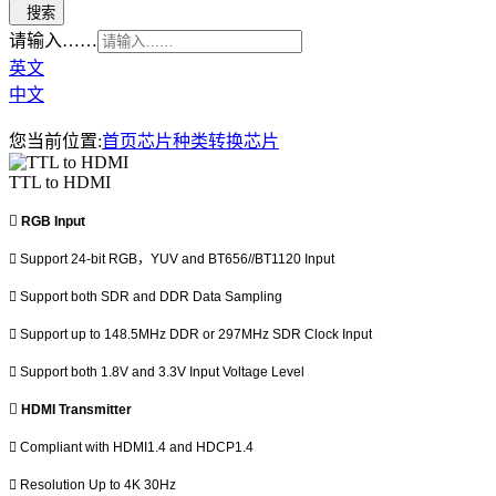
请输入……
英文
中文
您当前位置:
首页
芯片种类
转换芯片
TTL to HDMI

RGB Input

Support 24-bit RGB
，
YUV and BT656//BT1120 Input

Support both SDR and DDR Data Sampling

Support up to 148.5MHz DDR or 297MHz SDR Clock
Input

Support both 1.8V and 3.3V Input Voltage Level

HDMI Transmitter

Compliant with HDMI1.4 and HDCP1.4

Resolution Up to 4K 30Hz